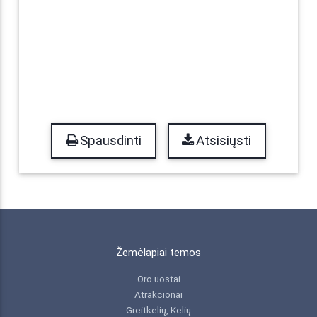
Spausdinti
Atsisiųsti
Žemėlapiai temos
Oro uostai
Atrakcionai
Greitkelių, Kelių