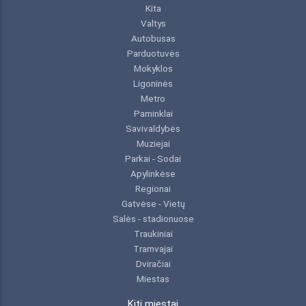
Kita
Valtys
Autobusas
Parduotuvės
Mokyklos
Ligoninės
Metro
Paminklai
Savivaldybės
Muziejai
Parkai - Sodai
Apylinkėse
Regionai
Gatvėse - Vietų
Salės - stadionuose
Traukiniai
Tramvajai
Dviračiai
Miestas
Kiti miestai